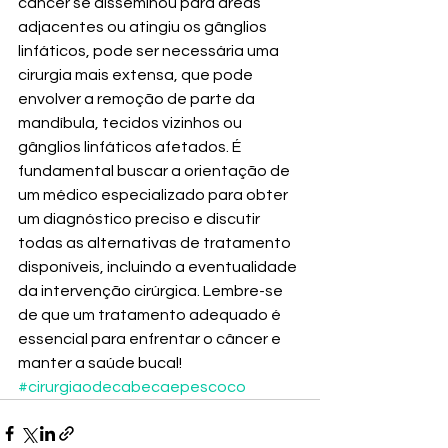
câncer se disseminou para áreas 
adjacentes ou atingiu os gânglios 
linfáticos, pode ser necessária uma 
cirurgia mais extensa, que pode 
envolver a remoção de parte da 
mandíbula, tecidos vizinhos ou 
gânglios linfáticos afetados. É 
fundamental buscar a orientação de 
um médico especializado para obter 
um diagnóstico preciso e discutir 
todas as alternativas de tratamento 
disponíveis, incluindo a eventualidade 
da intervenção cirúrgica. Lembre-se 
de que um tratamento adequado é 
essencial para enfrentar o câncer e 
manter a saúde bucal! 
#cirurgiaodecabecaepescoco