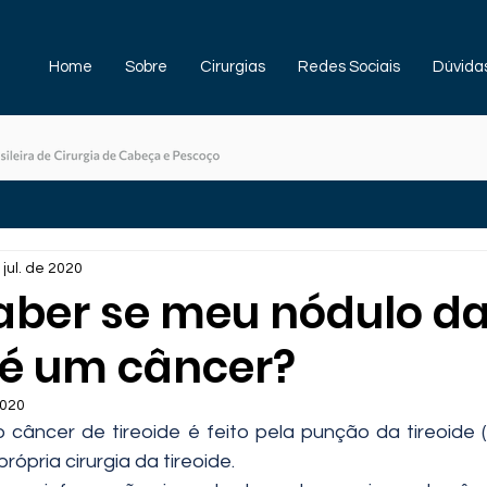
Home
Sobre
Cirurgias
Redes Sociais
Dúvida
 jul. de 2020
ber se meu nódulo d
e é um câncer?
2020
 câncer de tireoide é feito pela punção da tireoide (
rópria cirurgia da tireoide.