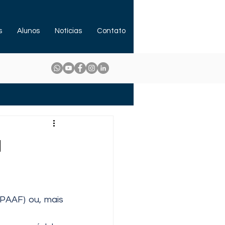
s
Alunos
Notícias
Contato
a
PAAF) ou, mais 