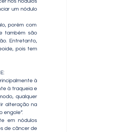
er nos nódulos 
ciar um nódulo 
lo, porém com 
de também são 
o. Entretanto, 
oide, pois tem 
E:
incipalmente à 
te à traqueia e 
modo, qualquer 
r alteração na 
o engole”.
te em nódulos 
s de câncer de 