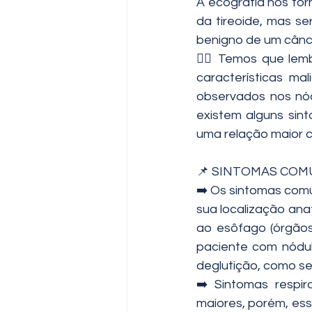
A ecografia nos for
da tireoide, mas se
benigno de um cânc
👉🏻 Temos que lem
características ma
observados nos nódu
existem alguns sin
uma relação maior 
📌 SINTOMAS COM
➡️ Os sintomas comu
sua localização anat
ao esôfago (órgãos
paciente com nódulo
deglutição, como se
➡️ Sintomas respir
maiores, porém, ess