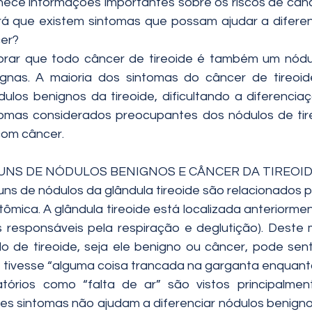
nece informações importantes sobre os riscos de cânc
rá que existem sintomas que possam ajudar a diferen
er?
brar que todo câncer de tireoide é também um nódu
lignas. A maioria dos sintomas do câncer de tireoi
los benignos da tireoide, dificultando a diferenciaçã
tomas considerados preocupantes dos nódulos de tire
com câncer.
UNS DE NÓDULOS BENIGNOS E CÂNCER DA TIREOID
ns de nódulos da glândula tireoide são relacionados pr
ômica. A glândula tireoide está localizada anteriormen
 responsáveis pela respiração e deglutição). Deste 
 de tireoide, seja ele benigno ou câncer, pode senti
 tivesse “alguma coisa trancada na garganta enquant
atórios como “falta de ar” são vistos principalmen
es sintomas não ajudam a diferenciar nódulos benigno