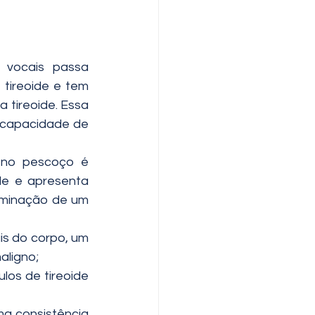
vocais passa 
tireoide e tem 
tireoide. Essa 
 capacidade de 
 no pescoço é 
e e apresenta 
minação de um 
s do corpo, um 
aligno;
os de tireoide 
a consistência 