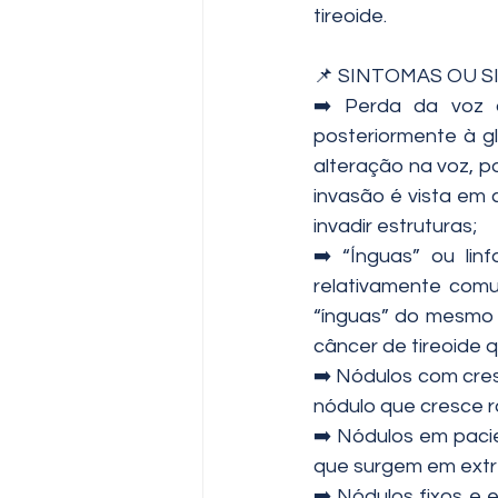
tireoide.
📌 SINTOMAS OU 
➡️ Perda da voz 
posteriormente à gl
alteração na voz, p
invasão é vista em
invadir estruturas;
➡️ “Ínguas” ou li
relativamente comu
“ínguas” do mesmo 
câncer de tireoide 
➡️ Nódulos com cres
nódulo que cresce r
➡️ Nódulos em pacie
que surgem em extr
➡️ Nódulos fixos e 