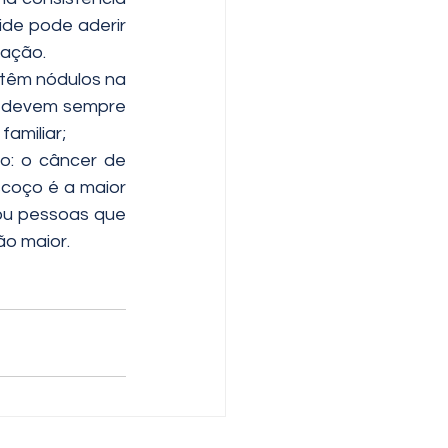
de pode aderir 
pação.
 têm nódulos na 
e devem sempre 
familiar;
o: o câncer de 
coço é a maior 
ou pessoas que 
ão maior.