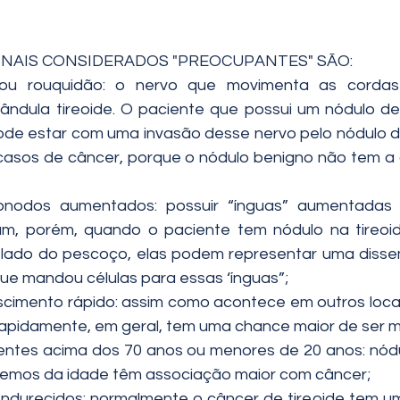
SINAIS CONSIDERADOS "PREOCUPANTES" SÃO:
ou rouquidão: o nervo que movimenta as cordas 
ândula tireoide. O paciente que possui um nódulo de 
ode estar com uma invasão desse nervo pelo nódulo da 
 casos de câncer, porque o nódulo benigno não tem a
nfonodos aumentados: possuir “ínguas” aumentadas
m, porém, quando o paciente tem nódulo na tireoid
lado do pescoço, elas podem representar uma disse
que mandou células para essas ‘ínguas”;
cimento rápido: assim como acontece em outros locai
apidamente, em geral, tem uma chance maior de ser m
ntes acima dos 70 anos ou menores de 20 anos: nódul
emos da idade têm associação maior com câncer;
endurecidos: normalmente o câncer de tireoide tem um