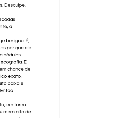
. Desculpe, 
décadas 
te, a 
ge benigno. É, 
as por que ele 
a nódulos 
ecografia. E 
em chance de 
ico exato. 
ito baixa e 
 Então 
ta, em torno 
úmero alto de 