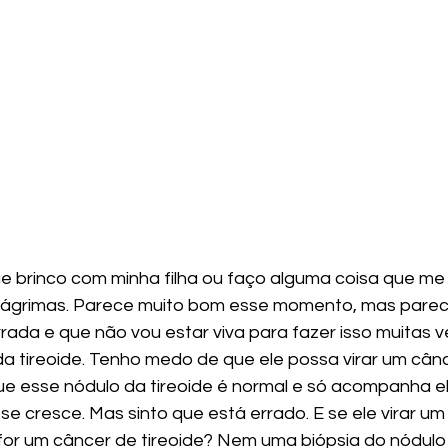
e brinco com minha filha ou faço alguma coisa que me d
 lágrimas. Parece muito bom esse momento, mas pare
rada e que não vou estar viva para fazer isso muitas v
a tireoide. Tenho medo de que ele possa virar um cânce
e esse nódulo da tireoide é normal e só acompanha el
e cresce. Mas sinto que está errado. E se ele virar um
á for um câncer de tireoide? Nem uma biópsia do nódulo 