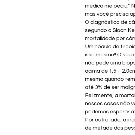
médico me pediu.” N
mas você precisa ap
O diagnóstico de câ
segundo o Sloan Ket
mortalidade por câ
Um nódulo de tireoid
isso mesmo!! O seu 
não pede uma biópsi
acima de 1,5 – 2,0c
mesmo quando temo
até 3% de ser malign
Felizmente, a morta
nesses casos não va
podemos esperar até
Por outro lado, a in
de metade das pess