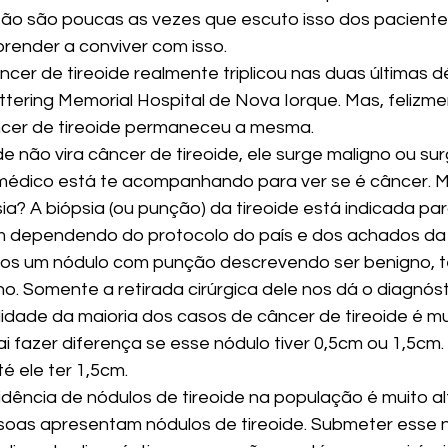
ão são poucas as vezes que escuto isso dos pacientes
render a conviver com isso.
ncer de tireoide realmente triplicou nas duas últimas 
tering Memorial Hospital de Nova Iorque. Mas, felizmen
ncer de tireoide permaneceu a mesma.
e não vira câncer de tireoide, ele surge maligno ou sur
médico está te acompanhando para ver se é câncer. M
a? A biópsia (ou punção) da tireoide está indicada par
m dependendo do protocolo do país e dos achados da 
s um nódulo com punção descrevendo ser benigno, t
o. Somente a retirada cirúrgica dele nos dá o diagnóst
lidade da maioria dos casos de câncer de tireoide é mu
i fazer diferença se esse nódulo tiver 0,5cm ou 1,5cm.
 ele ter 1,5cm.
cidência de nódulos de tireoide na população é muito al
oas apresentam nódulos de tireoide. Submeter esse n