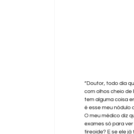
“Doutor, todo dia qu
com olhos cheio de
tem alguma coisa er
é esse meu nódulo d
O meu médico diz qu
exames só para ver s
tireoide? E se ele j