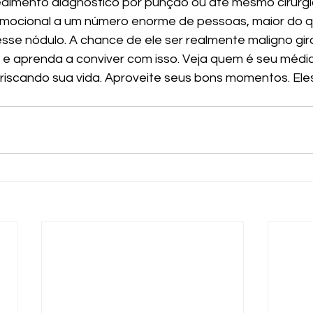
imento diagnóstico por punção ou até mesmo cirúrgic
 emocional a um número enorme de pessoas, maior do q
sse nódulo. A chance de ele ser realmente maligno gir
e e aprenda a conviver com isso. Veja quem é seu médic
arriscando sua vida. Aproveite seus bons momentos. Ele