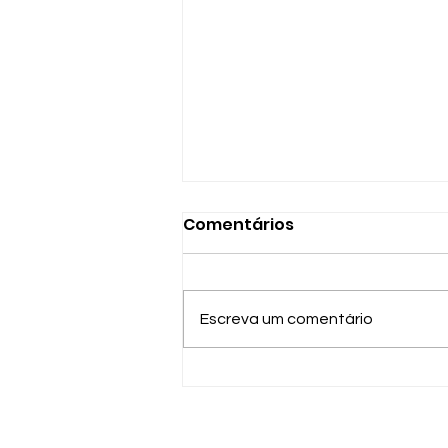
Comentários
Escreva um comentário
Diferença entra ablação
de tireoide e cirurgia