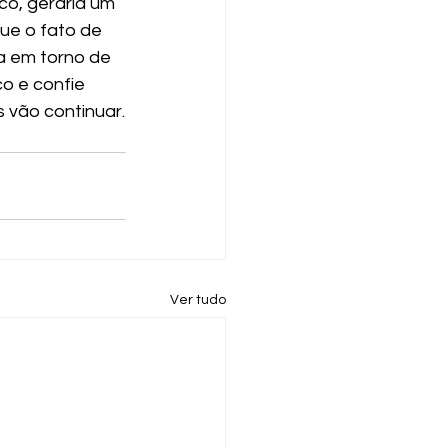
o, geraria um 
ue o fato de 
a em torno de 
o e confie 
s vão continuar.
Ver tudo