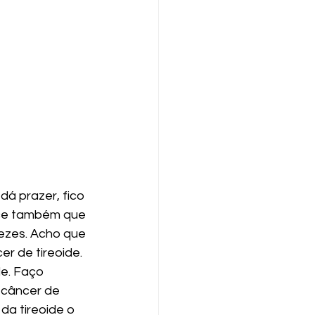
á prazer, fico 
ce também que 
ezes. Acho que 
r de tireoide. 
e. Faço 
 câncer de 
da tireoide o 